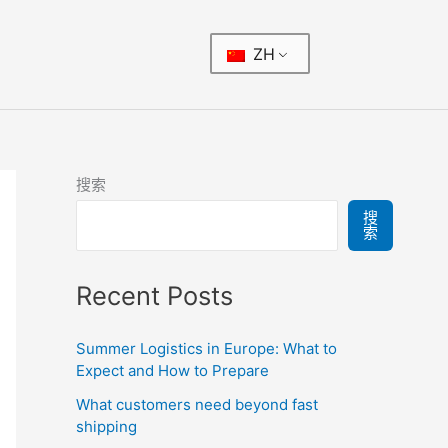
ZH
搜索
搜
索
Recent Posts
Summer Logistics in Europe: What to
Expect and How to Prepare
What customers need beyond fast
shipping