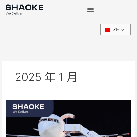
跳
至
内
容
ZH
2025 年 1 月
SHAOKE
launches
first
cargo
charter