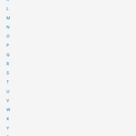
L
M
N
O
P
Q
R
S
T
U
V
W
X
Y