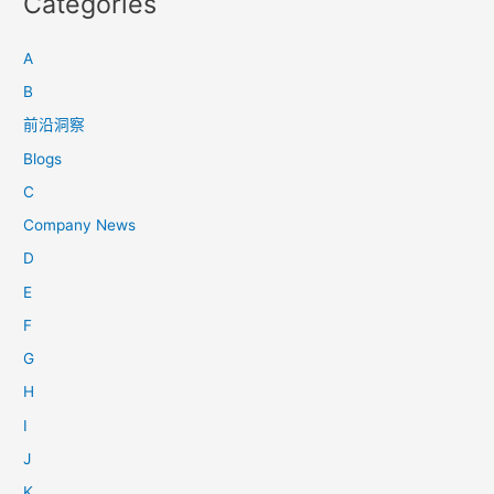
Categories
A
B
前沿洞察
Blogs
C
Company News
D
E
F
G
H
I
J
K