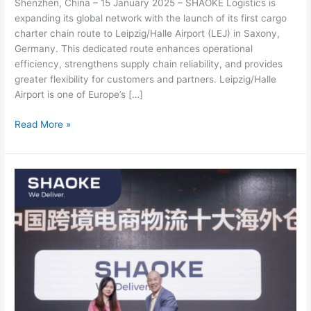
Shenzhen, China – 15 January 2025 – SHAOKE Logistics is
expanding its global network with the launch of its first cargo
charter chain route to Leipzig/Halle Airport (LEJ) in Saxony,
Germany. This dedicated route enhances operational
efficiency, strengthens supply chain reliability, and provides
greater flexibility for customers and partners. Leipzig/Halle
Airport is one of Europe’s […]
Read More »
SHAOKE
participates
in
China
Cross-
Border
E-
Commerce
Logistics