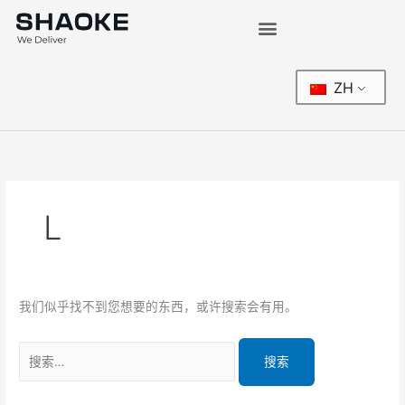
跳
搜
至
索：
内
容
ZH
L
我们似乎找不到您想要的东西，或许搜索会有用。