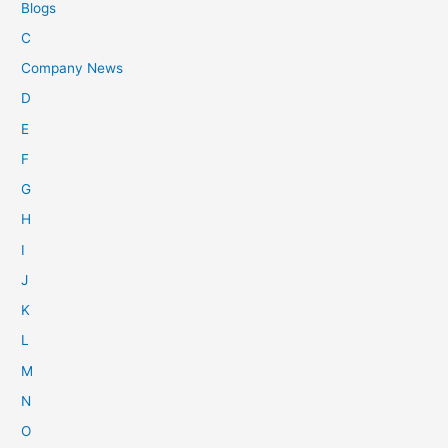
Blogs
C
Company News
D
E
F
G
H
I
J
K
L
M
N
O