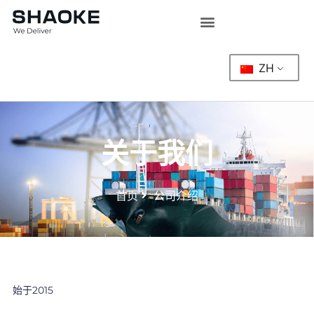
跳
至
内
容
ZH
关于我们
首页
公司介绍
始于2015